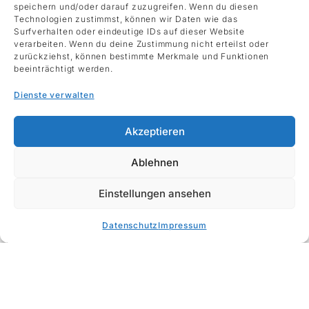
speichern und/oder darauf zuzugreifen. Wenn du diesen
Rüegg-Leuthold, Albert Rüegg
Technologien zustimmst, können wir Daten wie das
22. März 2012 - 30. Juni 2012
Surfverhalten oder eindeutige IDs auf dieser Website
verarbeiten. Wenn du deine Zustimmung nicht erteilst oder
Kirchgasse 8, 8001 Zürich
zurückziehst, können bestimmte Merkmale und Funktionen
Die Kunst der Plastikerin Melanie Rüegg-Leuthold
beeinträchtigt werden.
und des Malers Albert Rüegg wird von der Stiftung
Dienste verwalten
Kunstsammlung Albert und Melanie Rüegg zum
ersten Mal der Öffentlichkeit zugänglich gemacht.
Eine Gelegenheit, zwei eigenständige Werke
Akzeptieren
wiederzuentdecken, umrahmt von einem Konzert
Ablehnen
von Saadet Türköz und einer Lesung von Dana
Grigorcea.
Einstellungen ansehen
Dokumente
Datenschutz
Impressum
Rüegg Kirchgasse Pressetext
NZZ Kirchgasse Pressetext