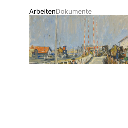
Arbeiten
Dokumente
Dammstrasse im Vorfrühling
Heini Waser
1955
Öl auf Leinwand
70 x 90 cm