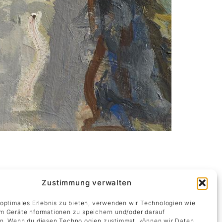
t von Mallorca — und von Zollikon. Er
Zustimmung verwalten
armonisch. Albert Rüegg dagegen merkte
 Kunst ist spekulativ, zweifelnd, riskant.
 optimales Erlebnis zu bieten, verwenden wir Technologien wie
d begegnen sich nun neu.
m Geräteinformationen zu speichern und/oder darauf
n. Wenn du diesen Technologien zustimmst, können wir Daten