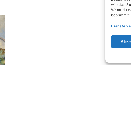
wie das Su
Wenn du de
bestimmte 
Dienste v
Akze