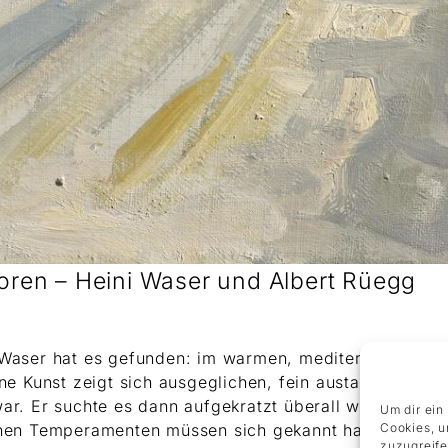
oren – Heini Waser und Albert Rüegg
 Waser hat es gefunden: im warmen, mediterranen Lich
ine Kunst zeigt sich ausgeglichen, fein austariert, h
r. Er suchte es dann aufgekratzt überall wieder. Seine
Um dir ein
ichen Temperamenten müssen sich gekannt haben – un
Cookies, u
zuzugreife