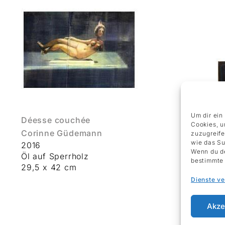
Um dir ein
Déesse couchée
Cookies, u
Corinne Güdemann
zuzugreife
wie das Su
2016
Wenn du de
Öl auf Sperrholz
bestimmte 
29,5 x 42 cm
Dienste v
Akze