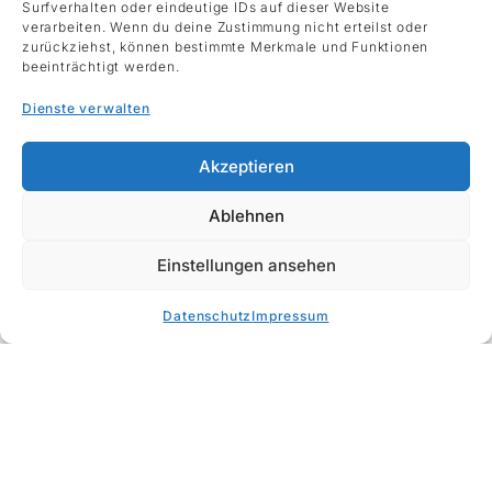
Spiellust der beiden Knopfvirtuosen sicher. Sie
Surfverhalten oder eindeutige IDs auf dieser Website
verarbeiten. Wenn du deine Zustimmung nicht erteilst oder
fühlen sich im Tango Nuevo des Altmeisters Astor
zurückziehst, können bestimmte Merkmale und Funktionen
Piazzolla genauso zuhause wie bei Bach, der
beeinträchtigt werden.
klassischen Moderne, der osteuropäischen
Dienste verwalten
Volksmusik oder der Improvisation. Ihr Ziel ist es,
verschiedene Stile und Musikrichtungen zu einem
Akzeptieren
sinnvollen Ganzen zusammenzufügen.
Konzert: Akkordeon-Duo Patricia Draeger & Sergej
Ablehnen
Simbirev
Einstellungen ansehen
Datenschutz
Impressum