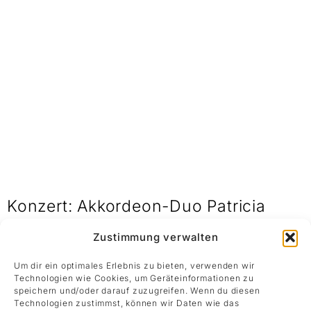
Konzert: Akkordeon-Duo Patricia
Draeger & Sergej Simbirev
Zustimmung verwalten
25. Juni 2025 19:30
Kunstraum, Rämistrasse 30, 8001 Zürich
Um dir ein optimales Erlebnis zu bieten, verwenden wir
Technologien wie Cookies, um Geräteinformationen zu
Das Akkordeon-Duo Patricia Draeger und Sergej
speichern und/oder darauf zuzugreifen. Wenn du diesen
Simbirev scheut keine Grenzen, nichts ist vor der
Technologien zustimmst, können wir Daten wie das