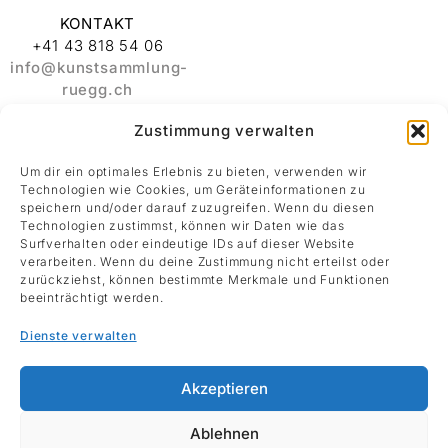
KONTAKT
+41 43 818 54 06
info@kunstsammlung-
ruegg.ch
Zustimmung verwalten
ADRESSE
Stiftung
Um dir ein optimales Erlebnis zu bieten, verwenden wir
Kunstsammlung
Technologien wie Cookies, um Geräteinformationen zu
Albert und Melanie
speichern und/oder darauf zuzugreifen. Wenn du diesen
Rüegg
Technologien zustimmst, können wir Daten wie das
Surfverhalten oder eindeutige IDs auf dieser Website
Rämistrasse 30
verarbeiten. Wenn du deine Zustimmung nicht erteilst oder
8001 Zürich
zurückziehst, können bestimmte Merkmale und Funktionen
beeinträchtigt werden.
Datenschutz
Dienste verwalten
Impressum
Akzeptieren
Ablehnen