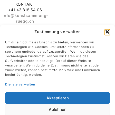
KONTAKT
+41 43 818 54 06
info@kunstsammlung-
ruegg.ch
Zustimmung verwalten
ADRESSE
Stiftung
Um dir ein optimales Erlebnis zu bieten, verwenden wir
Kunstsammlung
Technologien wie Cookies, um Geräteinformationen zu
Albert und Melanie
speichern und/oder darauf zuzugreifen. Wenn du diesen
Rüegg
Technologien zustimmst, können wir Daten wie das
Surfverhalten oder eindeutige IDs auf dieser Website
Rämistrasse 30
verarbeiten. Wenn du deine Zustimmung nicht erteilst oder
8001 Zürich
zurückziehst, können bestimmte Merkmale und Funktionen
beeinträchtigt werden.
Datenschutz
Dienste verwalten
Impressum
Akzeptieren
Ablehnen