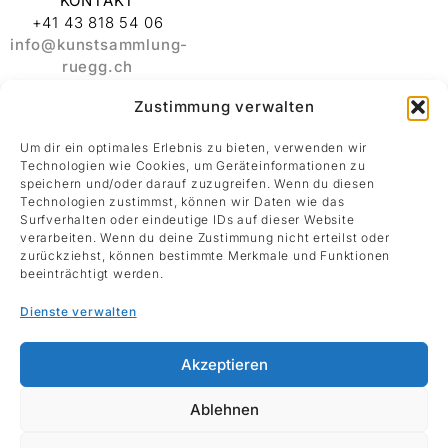
KONTAKT
+41 43 818 54 06
info@kunstsammlung-
ruegg.ch
Zustimmung verwalten
ADRESSE
Stiftung
Um dir ein optimales Erlebnis zu bieten, verwenden wir
Kunstsammlung
Technologien wie Cookies, um Geräteinformationen zu
Albert und Melanie
speichern und/oder darauf zuzugreifen. Wenn du diesen
Rüegg
Technologien zustimmst, können wir Daten wie das
Surfverhalten oder eindeutige IDs auf dieser Website
Rämistrasse 30
verarbeiten. Wenn du deine Zustimmung nicht erteilst oder
8001 Zürich
zurückziehst, können bestimmte Merkmale und Funktionen
beeinträchtigt werden.
Datenschutz
Dienste verwalten
Impressum
Akzeptieren
Ablehnen