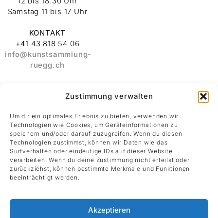
12 bis 18.30 Uhr
Samstag 11 bis 17 Uhr
KONTAKT
+41 43 818 54 06
info@kunstsammlung-
ruegg.ch
ADRESSE
Zustimmung verwalten
Stiftung
Kunstsammlung
Um dir ein optimales Erlebnis zu bieten, verwenden wir
Albert und Melanie
Technologien wie Cookies, um Geräteinformationen zu
Rüegg
speichern und/oder darauf zuzugreifen. Wenn du diesen
Rämistrasse 30
Technologien zustimmst, können wir Daten wie das
8001 Zürich
Surfverhalten oder eindeutige IDs auf dieser Website
verarbeiten. Wenn du deine Zustimmung nicht erteilst oder
zurückziehst, können bestimmte Merkmale und Funktionen
Datenschutz
beeinträchtigt werden.
Impressum
Akzeptieren