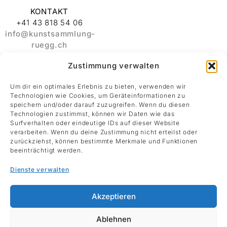
KONTAKT
+41 43 818 54 06
info@kunstsammlung-
ruegg.ch
Zustimmung verwalten
ADRESSE
Stiftung
Um dir ein optimales Erlebnis zu bieten, verwenden wir
Kunstsammlung
Technologien wie Cookies, um Geräteinformationen zu
Albert und Melanie
speichern und/oder darauf zuzugreifen. Wenn du diesen
Rüegg
Technologien zustimmst, können wir Daten wie das
Surfverhalten oder eindeutige IDs auf dieser Website
Rämistrasse 30
verarbeiten. Wenn du deine Zustimmung nicht erteilst oder
8001 Zürich
zurückziehst, können bestimmte Merkmale und Funktionen
beeinträchtigt werden.
Datenschutz
Dienste verwalten
Impressum
Akzeptieren
Ablehnen