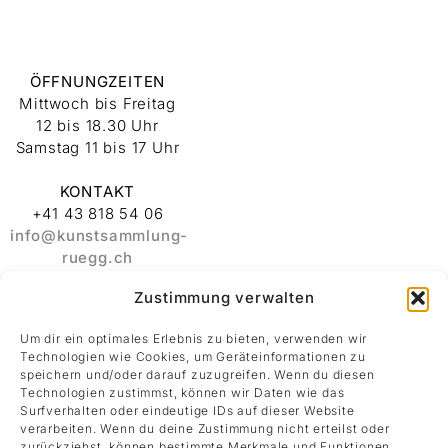
ÖFFNUNGZEITEN
Mittwoch bis Freitag
12 bis 18.30 Uhr
Samstag 11 bis 17 Uhr
KONTAKT
+41 43 818 54 06
info@kunstsammlung-
ruegg.ch
Zustimmung verwalten
ADRESSE
Stiftung
Um dir ein optimales Erlebnis zu bieten, verwenden wir
Kunstsammlung
Technologien wie Cookies, um Geräteinformationen zu
Albert und Melanie
speichern und/oder darauf zuzugreifen. Wenn du diesen
Rüegg
Technologien zustimmst, können wir Daten wie das
Surfverhalten oder eindeutige IDs auf dieser Website
Rämistrasse 30
verarbeiten. Wenn du deine Zustimmung nicht erteilst oder
8001 Zürich
zurückziehst, können bestimmte Merkmale und Funktionen