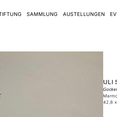
TIFTUNG
SAMMLUNG
AUSTELLUNGEN
EV
ULI
Gocke
Marmo
42,8 x