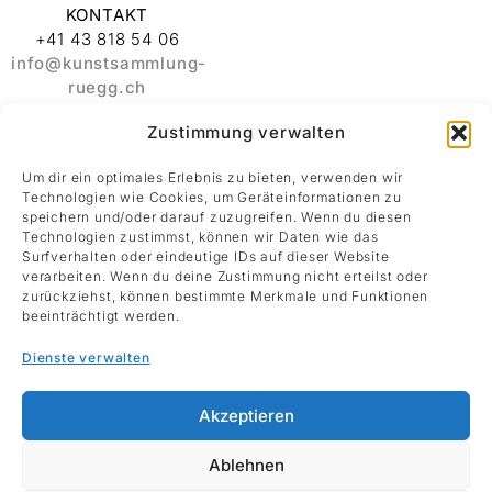
KONTAKT
+41 43 818 54 06
info@kunstsammlung-
ruegg.ch
Zustimmung verwalten
ADRESSE
Stiftung
Um dir ein optimales Erlebnis zu bieten, verwenden wir
Kunstsammlung
Technologien wie Cookies, um Geräteinformationen zu
Albert und Melanie
speichern und/oder darauf zuzugreifen. Wenn du diesen
Rüegg
Technologien zustimmst, können wir Daten wie das
Surfverhalten oder eindeutige IDs auf dieser Website
Rämistrasse 30
verarbeiten. Wenn du deine Zustimmung nicht erteilst oder
8001 Zürich
zurückziehst, können bestimmte Merkmale und Funktionen
beeinträchtigt werden.
Datenschutz
Dienste verwalten
Impressum
Akzeptieren
Ablehnen