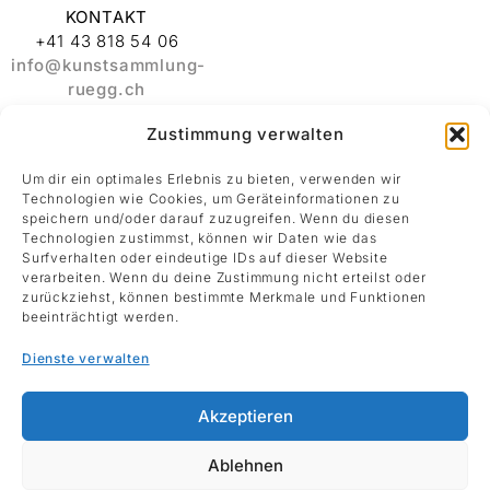
KONTAKT
+41 43 818 54 06
info@kunstsammlung-
ruegg.ch
Zustimmung verwalten
ADRESSE
Stiftung
Um dir ein optimales Erlebnis zu bieten, verwenden wir
Kunstsammlung
Technologien wie Cookies, um Geräteinformationen zu
Albert und Melanie
speichern und/oder darauf zuzugreifen. Wenn du diesen
Rüegg
Technologien zustimmst, können wir Daten wie das
Surfverhalten oder eindeutige IDs auf dieser Website
Rämistrasse 30
verarbeiten. Wenn du deine Zustimmung nicht erteilst oder
8001 Zürich
zurückziehst, können bestimmte Merkmale und Funktionen
beeinträchtigt werden.
Datenschutz
Dienste verwalten
Impressum
Akzeptieren
Ablehnen