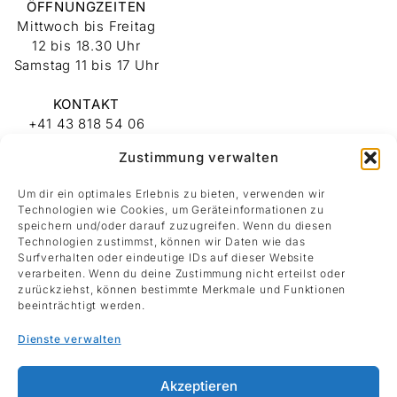
ÖFFNUNGZEITEN
Mittwoch bis Freitag
12 bis 18.30 Uhr
Samstag 11 bis 17 Uhr
KONTAKT
+41 43 818 54 06
info@kunstsammlung-
Zustimmung verwalten
ruegg.ch
Um dir ein optimales Erlebnis zu bieten, verwenden wir
ADRESSE
Technologien wie Cookies, um Geräteinformationen zu
Stiftung
speichern und/oder darauf zuzugreifen. Wenn du diesen
Technologien zustimmst, können wir Daten wie das
Kunstsammlung
Surfverhalten oder eindeutige IDs auf dieser Website
Albert und Melanie
verarbeiten. Wenn du deine Zustimmung nicht erteilst oder
Rüegg
zurückziehst, können bestimmte Merkmale und Funktionen
Rämistrasse 30
beeinträchtigt werden.
8001 Zürich
Dienste verwalten
Datenschutz
Akzeptieren
Impressum