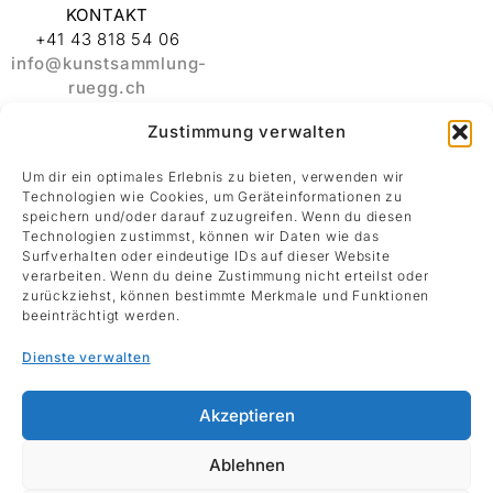
KONTAKT
+41 43 818 54 06
info@kunstsammlung-
ruegg.ch
Zustimmung verwalten
ADRESSE
Stiftung
Um dir ein optimales Erlebnis zu bieten, verwenden wir
Kunstsammlung
Technologien wie Cookies, um Geräteinformationen zu
Albert und Melanie
speichern und/oder darauf zuzugreifen. Wenn du diesen
Rüegg
Technologien zustimmst, können wir Daten wie das
Surfverhalten oder eindeutige IDs auf dieser Website
Rämistrasse 30
verarbeiten. Wenn du deine Zustimmung nicht erteilst oder
8001 Zürich
zurückziehst, können bestimmte Merkmale und Funktionen
beeinträchtigt werden.
Datenschutz
Dienste verwalten
Impressum
Akzeptieren
Ablehnen