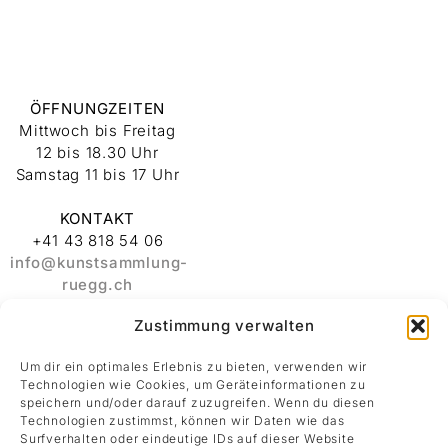
ÖFFNUNGZEITEN
Mittwoch bis Freitag
12 bis 18.30 Uhr
Samstag 11 bis 17 Uhr
KONTAKT
+41 43 818 54 06
info@kunstsammlung-
ruegg.ch
Zustimmung verwalten
ADRESSE
Stiftung
Um dir ein optimales Erlebnis zu bieten, verwenden wir
Kunstsammlung
Technologien wie Cookies, um Geräteinformationen zu
Albert und Melanie
speichern und/oder darauf zuzugreifen. Wenn du diesen
Rüegg
Technologien zustimmst, können wir Daten wie das
Surfverhalten oder eindeutige IDs auf dieser Website
Rämistrasse 30