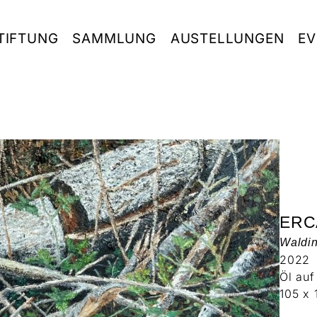
TIFTUNG
SAMMLUNG
AUSTELLUNGEN
EV
ERC
Waldin
2022
Öl au
105 x