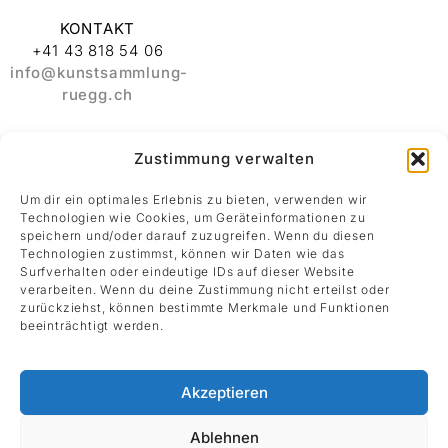
KONTAKT
+41 43 818 54 06
info@kunstsammlung-
ruegg.ch
ADRESSE
Zustimmung verwalten
Stiftung
Kunstsammlung
Um dir ein optimales Erlebnis zu bieten, verwenden wir
Albert und Melanie
Technologien wie Cookies, um Geräteinformationen zu
Rüegg
speichern und/oder darauf zuzugreifen. Wenn du diesen
Rämistrasse 30
Technologien zustimmst, können wir Daten wie das
8001 Zürich
Surfverhalten oder eindeutige IDs auf dieser Website
verarbeiten. Wenn du deine Zustimmung nicht erteilst oder
zurückziehst, können bestimmte Merkmale und Funktionen
Datenschutz
beeinträchtigt werden.
Impressum
Akzeptieren
Ablehnen