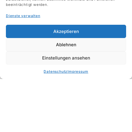
beeinträchtigt werden.
Dienste verwalten
Akzeptieren
Giampaolo Russo
Ablehnen
Selbstportät mit geschlossenen Augen III
2016
Einstellungen ansehen
Monotypie, gerahmt
113 x 81 cm
Datenschutz
Impressum
ÖFFNUNGZEITEN